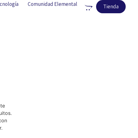
cnología
Comunidad Elemental
Tienda
nte
itos.
con
r.