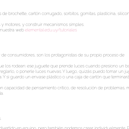
 de brochette, cartón corrugado, sorbitos, gomitas, plasticina, silico
s y motores, y construir mecanismos simples.
n nuestra web
elemental.edu.uy/tutoriales
 de consumidores, son los protagonistas de su propio proceso de
que los rodean: ese juguete que prende luces cuando presiono un b
rreglarlo, o ponerle luces nuevas. Y luego, quizás puedo tomar un j
a. Y si guardo un envase plástico o una caja de cartón que terminará
on capacidad de pensamiento crítico, de resolución de problemas, 
a.
.
 divertido en equipo, pero también podemos crear individualmente.