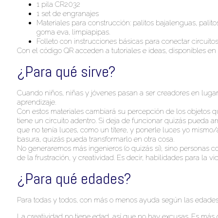
1 pila CR2032
1 set de engranajes
Materiales para construcción: palitos bajalenguas, palitos
goma eva, limpiapipas.
Folleto con instrucciones básicas para conectar circuito
Con el código QR acceden a tutoriales e ideas, disponibles e
¿Para qué sirve?
Cuando niños, niñas y jóvenes pasan a ser creadores en lugar
aprendizaje.
Con estos materiales cambiará su percepción de los objetos 
tiene un circuito adentro. Si deja de funcionar quizás pueda a
que no tenía luces, como un títere, y ponerle luces yo mismo/
basura, quizás pueda transformarlo en otra cosa.
No generaremos más ingenieros (o quizás sí), sino personas c
de la frustración, y creatividad. Es decir, habilidades para la vid
¿Para qué edades?
Para todas y todos, con más o menos ayuda según las edades
La creatividad no tiene edad, así que no hay excusas. Es más