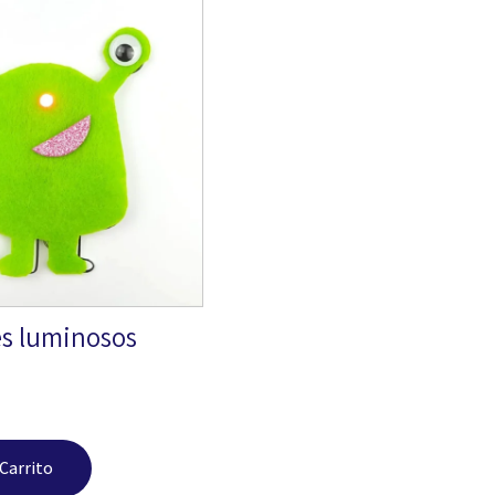
es luminosos
 Carrito